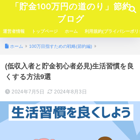
「貯金100万円の道のり」節約
ブログ
運営者情報
トップページ
ホーム
利用規約(プライバシーポリ
ホーム
100万目指すための戦略(節約編)
(低収入者と貯金初心者必見)生活習慣を良
くする方法9選
2024年7月5日
2024年8月3日