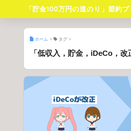
「貯金100万円の道のり」節約ブ
ホーム
タグ
「低収入，貯金，iDeCo，